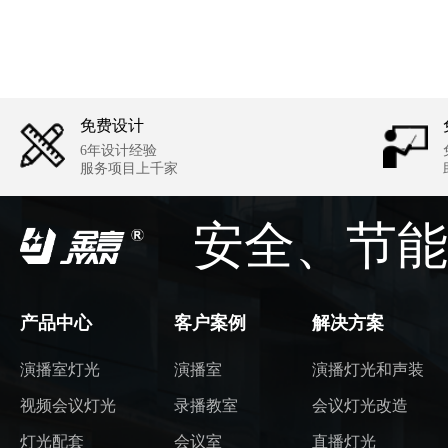
免费设计
6年设计经验
服务项目上千家
安全、节能
产品中心
客户案例
解决方案
演播室灯光
演播室
演播灯光和声装
视频会议灯光
录播教室
会议灯光改造
灯光配套
会议室
直播灯光