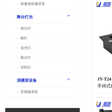
抠像漆抠像背景
舞台灯光
摇头灯
帕灯
追光灯
聚光灯
切割灯
JY-T24
演播室设备
手持式
音视频系统