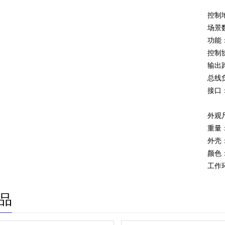
控制
场景数
功能
控制协
输出
总线
接口
外观尺
重量：
外壳
颜色
工作环
品