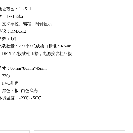
地址范围：1～511
：1～136场
：支持单控、编程、时钟显示
议：DMX512
路数：1路
负载数量：<32个>总线接口标准：RS485
：DMX512接线柱压接，电源接线柱压接
寸：86mm*86mm*45mm
320g
：PVC外壳
：黑色面板+白色底壳
境温度 -20℃～50℃