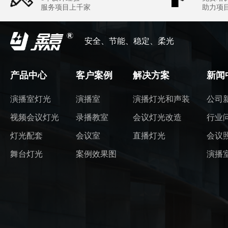
服务项目上千家
助力项
安全、节能、稳定、柔光
产品中心
客户案例
解决方案
新闻
演播室灯光
演播室
演播灯光和声装
公司
视频会议灯光
录播教室
会议灯光改造
行业
灯光配套
会议室
直播灯光
会议
舞台灯光
案例效果图
演播