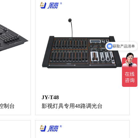
获取产品清单
JY-T48
控制台
影视灯具专用48路调光台