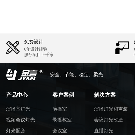
免费设计
6年设计经验
服务项目上千家
安全、节能、稳定、柔光
产品中心
客户案例
解决方案
演播室灯光
演播室
演播灯光和声装
视频会议灯光
录播教室
会议灯光改造
灯光配套
会议室
直播灯光