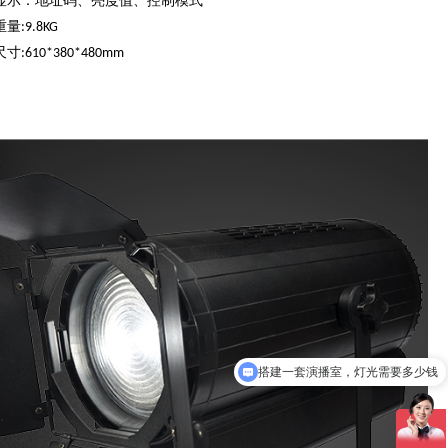
显示：地址码、亮度值、控制模式
重量
:9.8KG
尺寸
:610*380*480mm
搭建一套演播室，灯光需要多少钱
获取产品清单