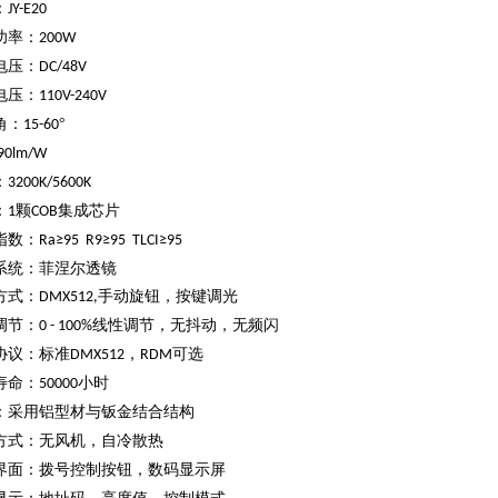
：
JY-E20
功率
：
2
00W
电压：
DC/48V
电压：
110V-240V
角：
°
15-60
:90lm/W
：
3200K/
5600K
：
颗
集成芯片
1
COB
指数：
Ra≥9
5
R9≥
95
TLCI≥9
5
系统：菲涅尔透镜
方式：
手动旋钮，按键
调光
DMX512,
调节：
线性调节，无抖动，无频闪
0 - 100%
协议：标准
，
可选
DMX512
RDM
寿命：
小时
50000
：采用铝型材与钣金结合结构
方式：无风机，自冷散热
界面：拨号控制按钮，数码显示屏