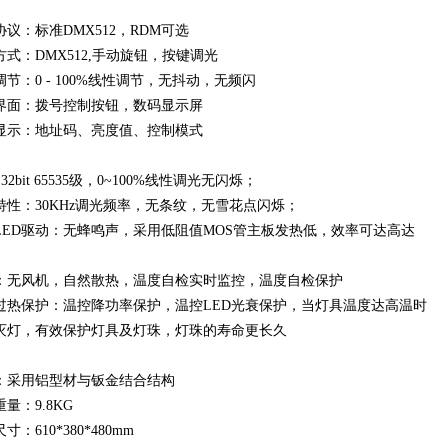
协议：标准DMX512，RDM可选
方式：DMX512,手动旋钮，按键调光
调节：0 - 100%线性调节，无抖动，无频闪
界面：拨号控制按钮，数码显示屏
显示：地址码、亮度值、控制模式
 32bit 65535级，0~100%线性调光无闪烁；
特性：30KHz调光频率，无条纹，无雪花点闪烁；
LED驱动：无蜂鸣声，采用低阻值MOS管主板发热低，效率可达高达
；
：无风机，自然散热，温度自检实时监控，温度自检保护
过热保护：温控降功率保护，温控LED光衰保护，当灯具温度达高温时
灭灯，有效保护灯具及灯珠，灯珠的寿命更长久
：采用铝型材与钣金结合结构
量：9.8KG
寸：610*380*480mm