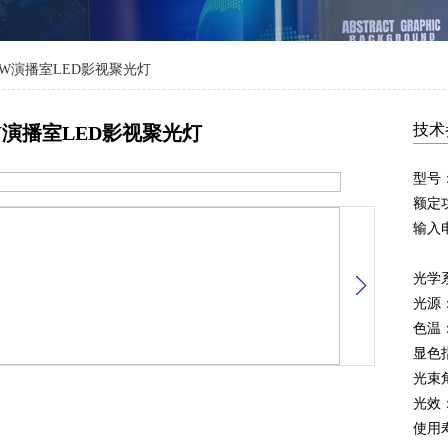
0W演播室LED影视聚光灯
技术
W演播室LED影视聚光灯
型号：
额定功
输入电压
光学
光源
色温：
显色指
光束角
光效：
使用寿