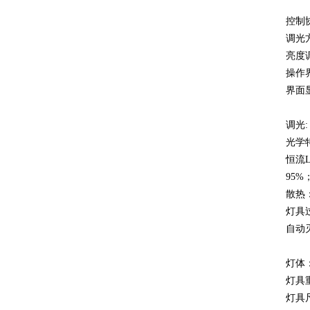
控制
调光
亮度
操作
界面
调光:
光学
恒流
95%
散热
灯具
自动
灯体
灯具重
灯具尺