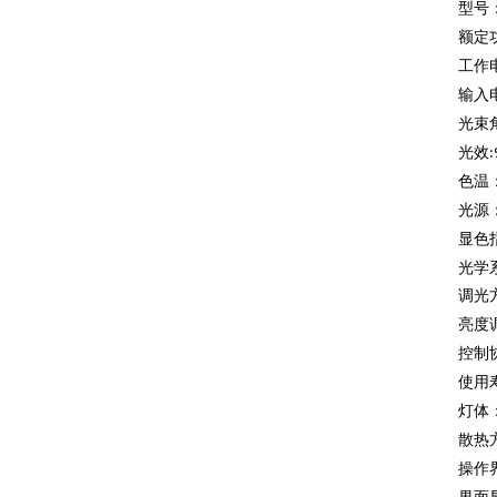
型号
额定
工作
输入
光束
光
效
色温
光源
显色
光学
调光
亮度
控制
使用
灯体
散热
操作